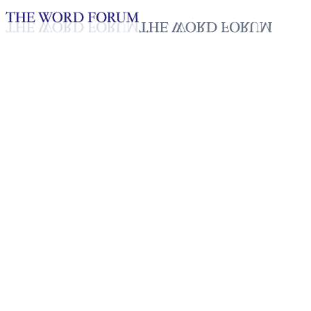
Loading YouTube player...
[필리핀] 잭슨 악다카(27세) 형
2025년 10월 20일
재생목록
50
재생목록