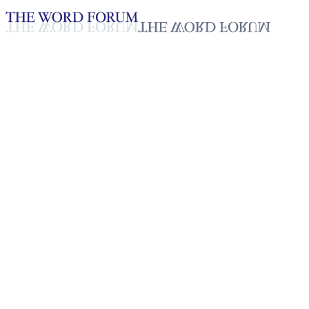
Loading YouTube player...
[과테말라] 레이나 이사벨 자매
2025년 10월 20일
재생목록
50
재생목록