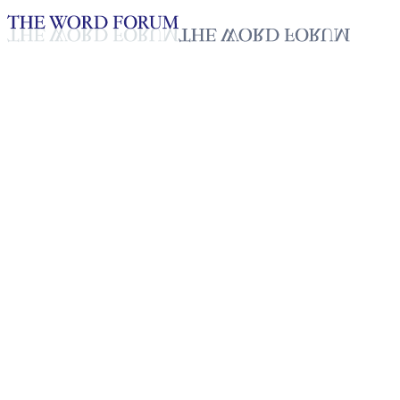
Loading YouTube player...
[대한민국] 이현수(28세) 형제
2025년 10월 20일
재생목록
50
재생목록