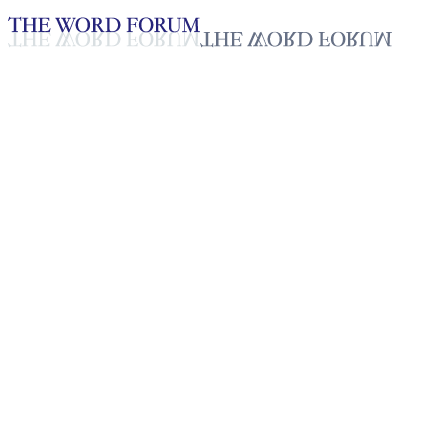
Loading YouTube player...
[미얀마] 뱌보미(28세) 자매의
간증
2025년 10월 20일
재생목록
50