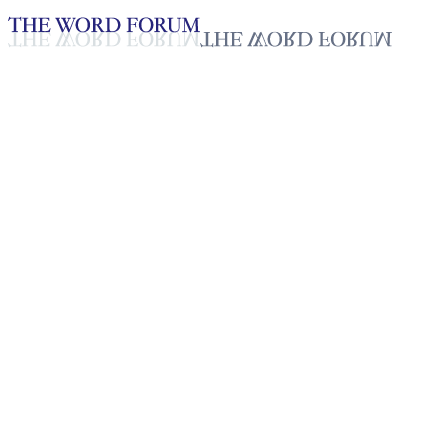
Loading YouTube player...
[베냉] 플로란스(22세) 자매의
간증
2025년 10월 20일
재생목록
50