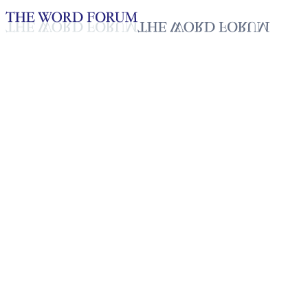
Loading YouTube player...
[과테말라] 마이라 챤(47세) 자
매의 간증
2025년 10월 20일
재생목록
50