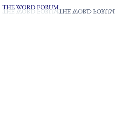
Loading YouTube player...
[대한민국] 방지훈 형제의 간증
2025년 10월 20일
재생목록
50
재생목록