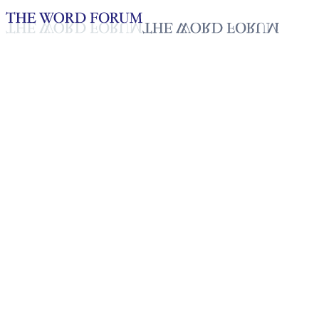
Loading YouTube player...
[스리랑카] 레스터(32세) 형제
의 간증
2025년 10월 20일
재생목록
50