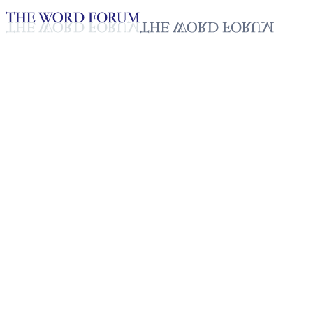
Loading YouTube player...
[라오스] 씨야미 쏭(66세) 자매
의 간증
2025년 10월 20일
재생목록
50