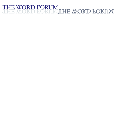
Loading YouTube player...
[라오스] 데쩽 리(16세) 자매의
2025년 10월 20일
재생목록
50
재생목록