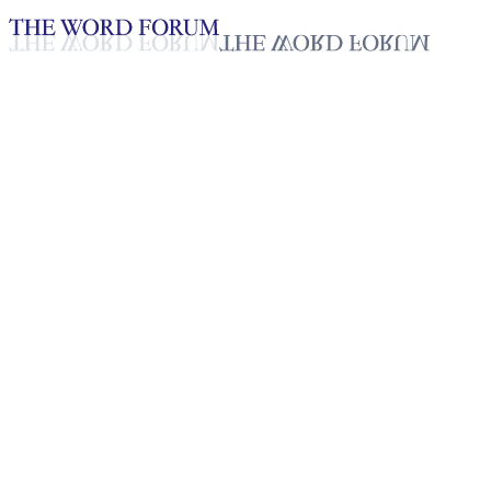
Loading YouTube player...
[필리핀] 제이드 티도르(16세)
형제의 간증
2025년 10월 20일
재생목록
50