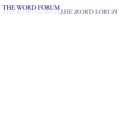
Loading YouTube player...
[미얀마] 룬샨후웨 자매의 간증
2025년 10월 20일
재생목록
50
재생목록