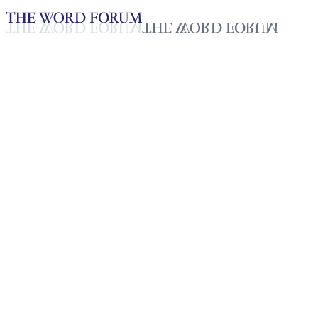
Loading YouTube player...
[볼리비아] 실비오 니나 형제의
간증
2025년 10월 20일
재생목록
50