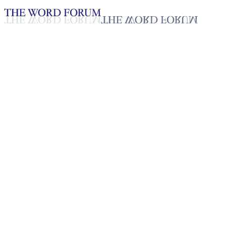
Loading YouTube player...
[브라질] 윌리암 모레이라 형제
2025년 10월 20일
재생목록
50
재생목록