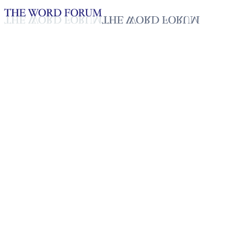
Loading YouTube player...
[스리랑카] 라리타(51세) 자매
의 간증
2025년 10월 20일
재생목록
50