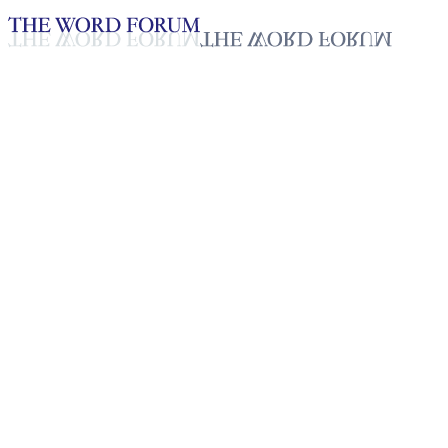
Loading YouTube player...
[대한민국] 황규빈 자매의 간증
2025년 10월 20일
재생목록
50
재생목록