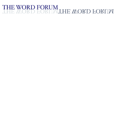
Loading YouTube player...
[필리핀] 징글 파하릴리오 자매
2025년 10월 20일
재생목록
50
재생목록