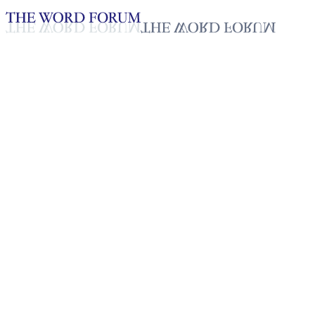
Loading YouTube player...
[미얀마] 샨누 자매의 간증
2025년 10월 20일
재생목록
50
재생목록