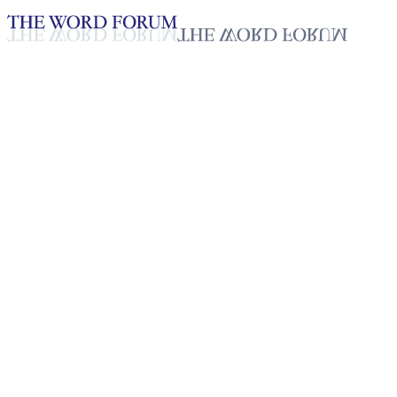
Loading YouTube player...
[토고] 나데지 자매의 간증
2025년 10월 20일
재생목록
50
재생목록