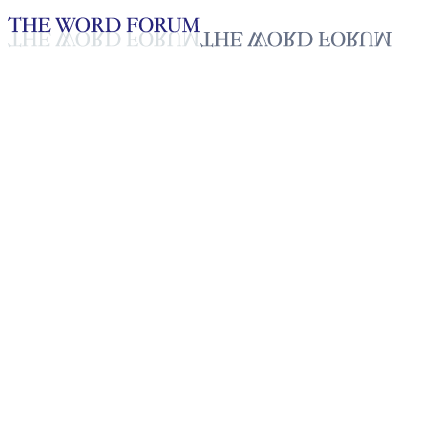
Loading YouTube player...
[토고] 수카 코시 형제의 간증
2025년 10월 20일
재생목록
50
재생목록