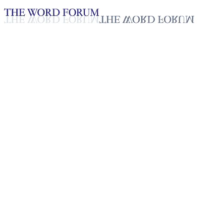
Loading YouTube player...
[라오스] 빠죵(23세) 자매의 간
증
2025년 10월 20일
재생목록
50