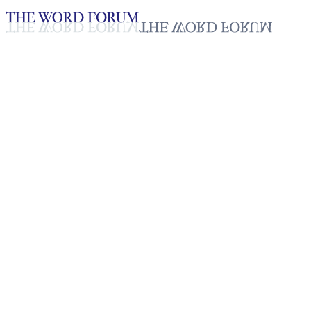
Loading YouTube player...
[토고] 보티 다비드(23세) 형제
의 간증
2025년 10월 20일
재생목록
50