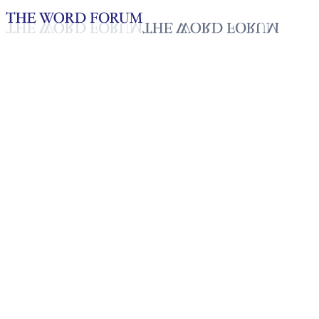
Loading YouTube player...
[태국] 써 썌왕 형제의 간증
2025년 10월 20일
재생목록
50
재생목록