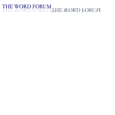
Loading YouTube player...
[베네수엘라] 알베드토 꼴메나
레스 형제의 간증
2025년 10월 20일
재생목록
50