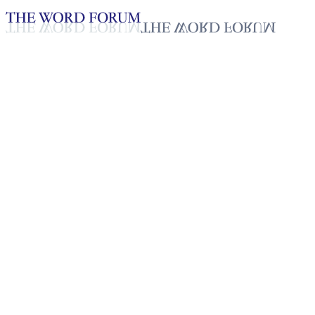
Loading YouTube player...
[필리핀] 아마이라 익나시오 자
매의 간증
2025년 10월 20일
재생목록
50