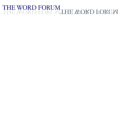
Loading YouTube player...
[볼리비아] 베띠 바욘(45세) 자
매의 간증
2025년 10월 20일
재생목록
50