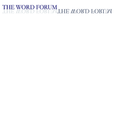
Loading YouTube player...
[베네수엘라] 아나 수아레스 자
매의 간증
2025년 10월 20일
재생목록
50