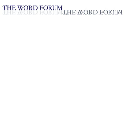
Loading YouTube player...
[엘살바도르] 아나 마르가리따 
2025년 10월 20일
재생목록
50
재생목록