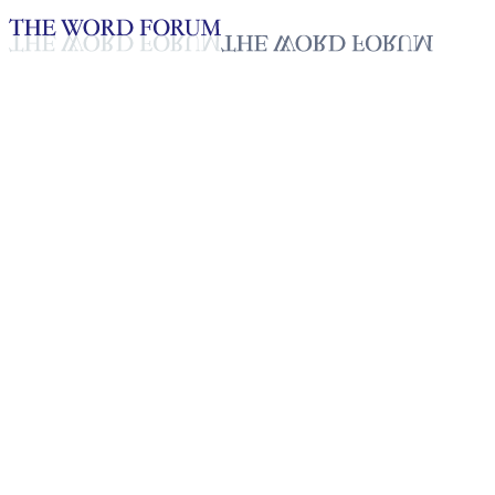
Loading YouTube player...
[콜롬비아] 마르코 카이세로 형
제의 간증
2025년 10월 20일
재생목록
50