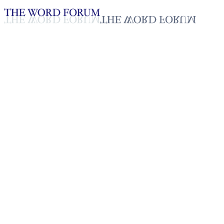
Loading YouTube player...
[필리핀] 레니 라벨로(52세) 형
제의 간증
2025년 10월 20일
재생목록
50