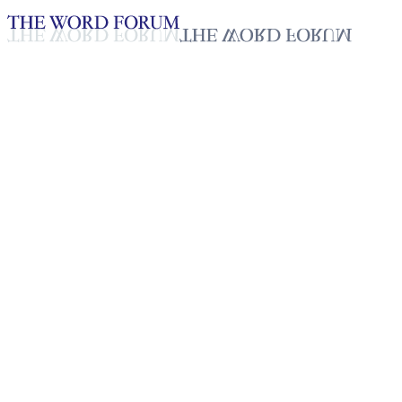
Loading YouTube player...
[과테말라] 루이스 안또니오 로뻬
2025년 10월 20일
재생목록
50
재생목록