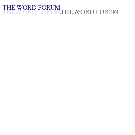
Loading YouTube player...
[코트디부아르] 나데지 자매의
간증
2025년 10월 20일
재생목록
50