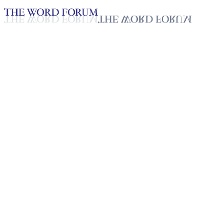
Loading YouTube player...
[스리랑카] 아나시카(22세) 자
매의 간증
2025년 10월 20일
재생목록
50