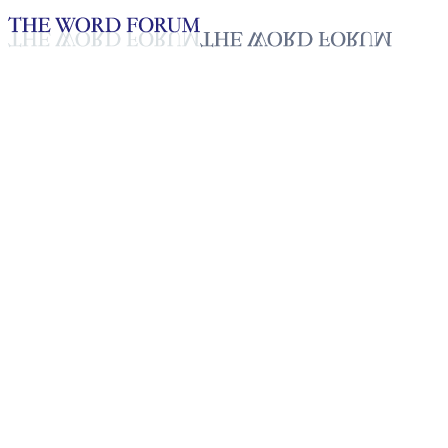
Loading YouTube player...
[필리핀] 멀로 달라왕바얀(58
세) 형제의 간증
2025년 10월 20일
재생목록
50