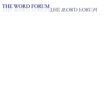
Loading YouTube player...
[미얀마] 먓띠라(86세) 자매의
간증
2025년 10월 20일
재생목록
50