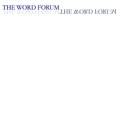
Loading YouTube player...
[인도] 찡데익옹(46세) 자매의
간증
2025년 10월 20일
재생목록
50