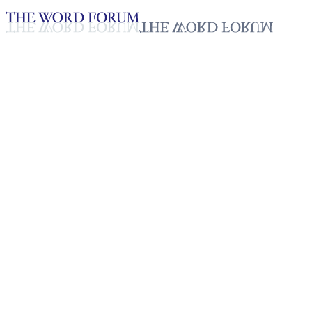
Loading YouTube player...
[토고] 제네비아 자매의 간증
2025년 10월 20일
재생목록
50
재생목록