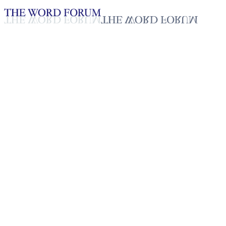
Loading YouTube player...
[필리핀] 버니 안 가스콘 자매의
2025년 10월 20일
재생목록
50
재생목록