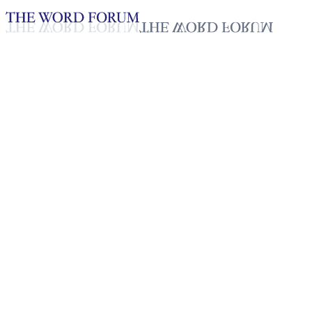
Loading YouTube player...
[필리핀] 이밀리아 따우스 자매
2025년 10월 20일
재생목록
50
재생목록