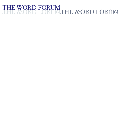
Loading YouTube player...
[과테말라] 빠올라 또리비오(52
세) 자매의 간증
2025년 10월 20일
재생목록
50