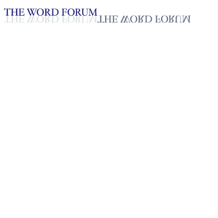
Loading YouTube player...
[필리핀] 조에리 라스코 형제의
간증
2025년 10월 20일
재생목록
50