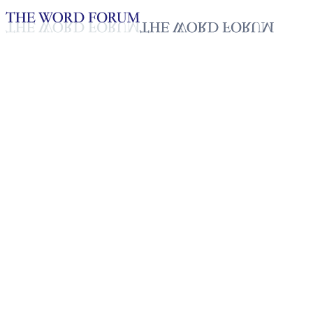
Loading YouTube player...
[라오스] 미 쌔타오(51세) 자매
의 간증
2025년 10월 20일
재생목록
50