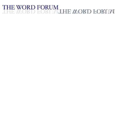
Loading YouTube player...
[필리핀] 레오폴도 라와(41세)
형제의 간증
2025년 10월 20일
재생목록
50