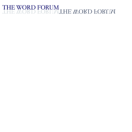
Loading YouTube player...
[스리랑카] 아쉬니(20세) 자매
의 간증
2025년 10월 20일
재생목록
50