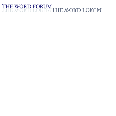
Loading YouTube player...
[네팔] 디와쉬 쁘러자(17세) 형
제의 간증
2025년 10월 20일
재생목록
50