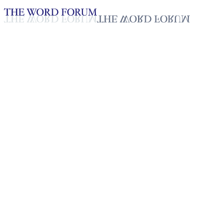
Loading YouTube player...
[미얀마] 도사무엘(22세) 형제
2025년 10월 20일
재생목록
50
재생목록