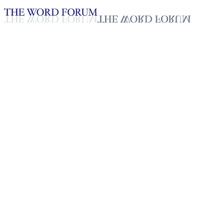
Loading YouTube player...
[토고] 패트리샤 자매의 간증
2025년 10월 20일
재생목록
50
재생목록