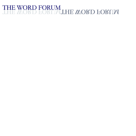
Loading YouTube player...
[볼리비아] 레이나 깔데론 자매
의 간증
2025년 10월 20일
재생목록
50