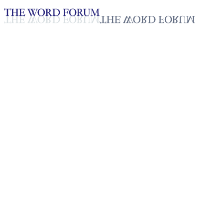
Loading YouTube player...
[대한민국] 서원빈 형제의 간증
2025년 10월 20일
재생목록
50
재생목록