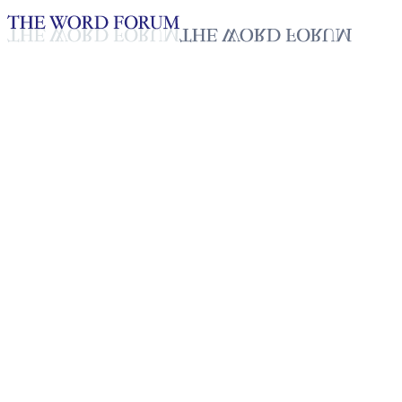
Loading YouTube player...
[미얀마] 냔후에노 자매의 간증
2025년 10월 20일
재생목록
50
재생목록